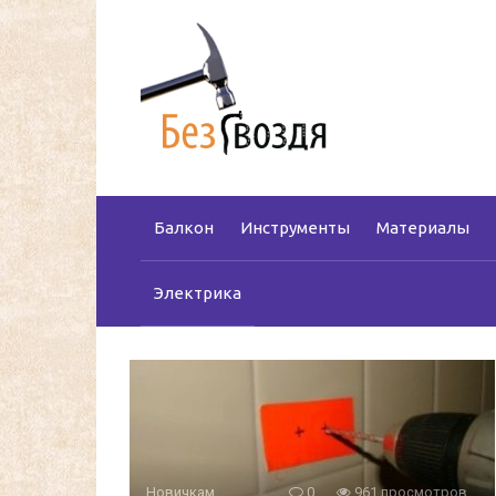
Перейти
к
контенту
Балкон
Инструменты
Материалы
Электрика
Новичкам
0
961 просмотров