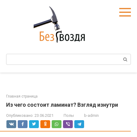
Перейти
к
контенту
Поиск:
Главная страница
Из чего состоит ламинат? Взгляд изнутри
Опубликовано:
23.06.2021
Полы
b-admin