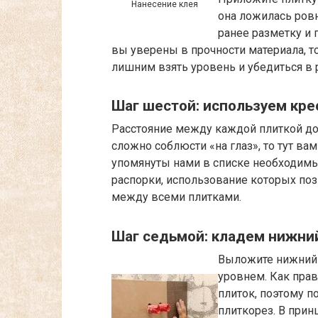
Нанесение клея
она ложилась ровн
ранее разметку и 
вы уверены в прочности материала, то
лишним взять уровень и убедиться в 
Шаг шестой: используем кре
Расстояние между каждой плиткой до
сложно соблюсти «на глаз», то тут ва
упомянуты нами в списке необходимы
распорки, использование которых по
между всеми плитками.
Шаг седьмой: кладем нижни
Выложите нижний 
уровнем. Как прав
плиток, поэтому п
плиткорез. В прин