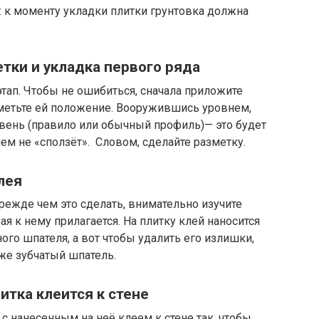
: к моменту укладки плитки грунтовка должна
етки и укладка первого ряда
тап. Чтобы не ошибиться, сначала приложите
отметьте ей положение. Вооружившись уровнем,
вень (правило или обычный профиль)— это будет
шем не «сползёт». Словом, сделайте разметку.
лея
режде чем это сделать, внимательно изучите
ая к нему прилагается. На плитку клей наносится
го шпателя, а вот чтобы удалить его излишки,
же зубчатый шпатель.
итка клеится к стене
с нанесенным на неё клеем к стене так, чтобы