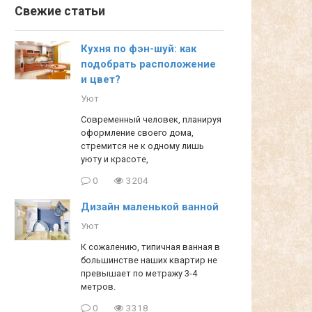
Свежие статьи
Кухня по фэн-шуй: как
подобрать расположение
и цвет?
Уют
Современный человек, планируя
оформление своего дома,
стремится не к одному лишь
уюту и красоте,
0
3204
Дизайн маленькой ванной
Уют
К сожалению, типичная ванная в
большинстве наших квартир не
превышает по метражу 3-4
метров.
0
3318