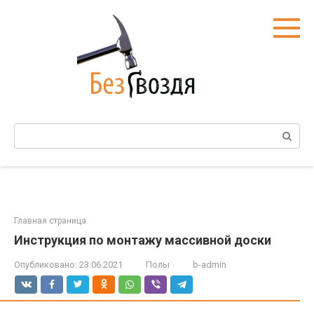
Перейти
к
контенту
Поиск:
Главная страница
Инструкция по монтажу массивной доски
Опубликовано:
23.06.2021
Полы
b-admin