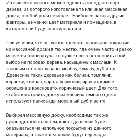
Из вышесказанного можно сделать вывод, что сорт
дерева, из которого изготовлена та или иная массивная
доска, особой роли не играет. Наиболее важны другие
факторы, а именно: цвет материала и помещение, в
котором они будут монтироваться.
При условии, что вы хотите сделать напольное покрытие
из массивной доски в тех местах, где очень часто и резко
меняется температура, то лучше всего остановить свой
выбор на породах дерева, насыщенных маслами. К
таковым относят лапачо, мербау, кумару, дуб и т.д.
Древесина таких деревьев как белиан, томплинг,
керанжи, кемпас, ярра, аформозия, ирокко, камше
окрашена в красновато-коричневый цвет. Для того,
чтобы изготовить доску из массива темного цвета
используют палисандр, моренный дуб и венте.
Выбирая массивную доску, необходимо так же
руководствоваться тем, какое давление будет
оказываться на напольное покрытие из данного
материала, а также тем, какие будут перепады