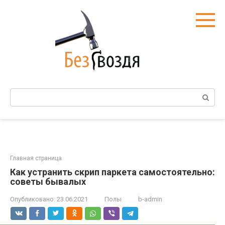
Перейти
к
контенту
Поиск:
Главная страница
Как устранить скрип паркета самостоятельно:
советы бывалых
Опубликовано:
23.06.2021
Полы
b-admin