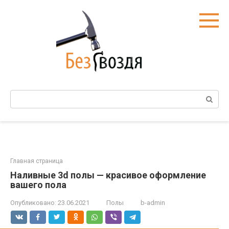
Перейти
к
контенту
Поиск:
Главная страница
Наливные 3d полы — красивое оформление
вашего пола
Опубликовано:
23.06.2021
Полы
b-admin