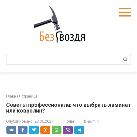
Перейти
к
контенту
Поиск:
Главная страница
Советы профессионала: что выбрать ламинат
или ковролин?
Опубликовано:
23.06.2021
Полы
b-admin