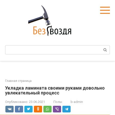
Перейти
к
контенту
Поиск:
Главная страница
Укладка ламината своими руками довольно
увлекательный процесс
Опубликовано:
23.06.2021
Полы
b-admin