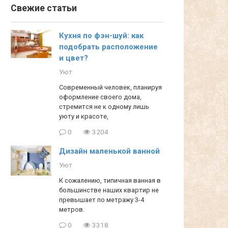
Свежие статьи
Кухня по фэн-шуй: как
подобрать расположение
и цвет?
Уют
Современный человек, планируя
оформление своего дома,
стремится не к одному лишь
уюту и красоте,
0
3204
Дизайн маленькой ванной
Уют
К сожалению, типичная ванная в
большинстве наших квартир не
превышает по метражу 3-4
метров.
0
3318